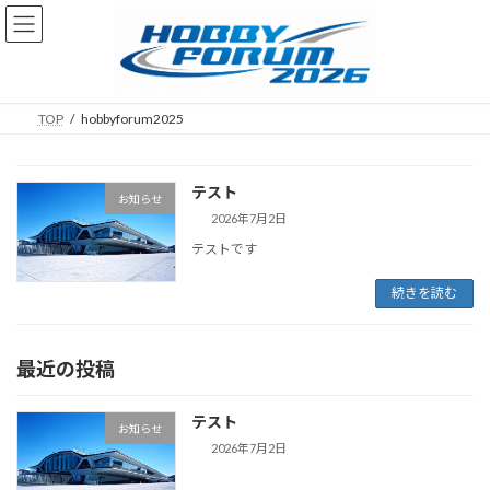
コ
ナ
ン
ビ
テ
ゲ
ン
ー
ツ
シ
へ
ョ
TOP
hobbyforum2025
ス
ン
キ
に
ッ
移
テスト
お知らせ
プ
動
2026年7月2日
テストです
続きを読む
最近の投稿
テスト
お知らせ
2026年7月2日